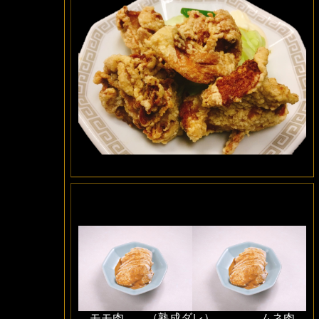
モモ肉 （熟成ダレ） ムネ肉