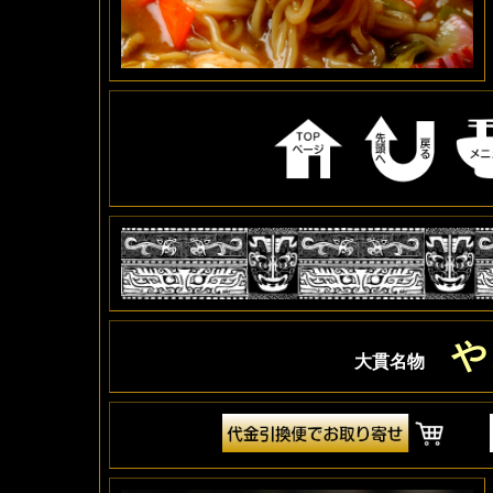
や
大貫名物