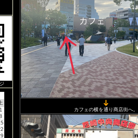
ジ
土
カフェの横を通り商店街へ。
1
8
15
22
29