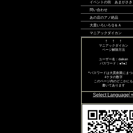
イベントの街 あまがさき
問い合わせ
あの店のアノ絶品
大貫いろいろＱ＆Ａ
マニアックダイカン
↑ ↑ ↑
マニアックダイカン
ページ解除方法
daikan
ユーザー名：
パスワード：●9●2
*パスワードは大貫創業にまつ
4ケタの数字
この
ページ内のどこかにも
書いてあります
Select Language