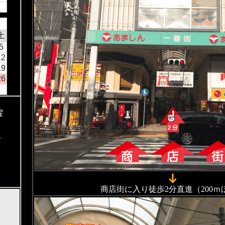
土
5
12
19
26
曜
し
商店街に入り徒歩2分直進（200ｍ