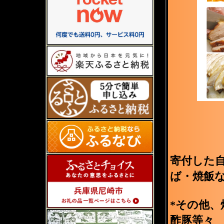
寄付した
ば・焼飯
*その他
酢豚等々