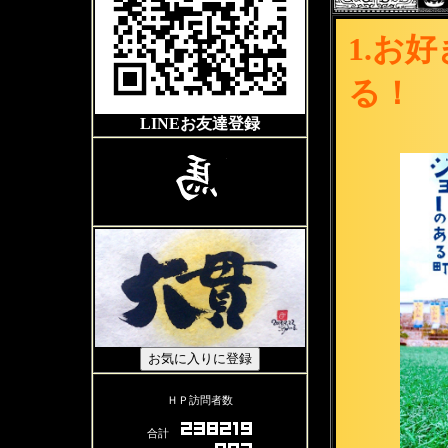
1.お
る！
LINEお友達登録
ＨＰ訪問者数
合計