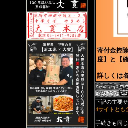
寄付金控
度】と【
詳しくは
下記の主要サ
4サイトとも
手続きも同じ