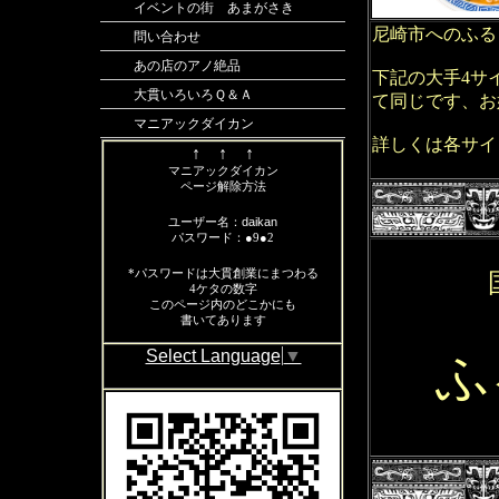
イベントの街 あまがさき
尼崎市へのふる
問い合わせ
あの店のアノ絶品
下記の大手4サ
大貫いろいろＱ＆Ａ
て同じです、お
マニアックダイカン
詳しくは各サイ
↑ ↑ ↑
マニアックダイカン
ページ解除方法
daikan
ユーザー名：
パスワード：●9●2
*パスワードは大貫創業にまつわる
4ケタの数字
この
ページ内のどこかにも
書いてあります
Select Language
▼
ふ