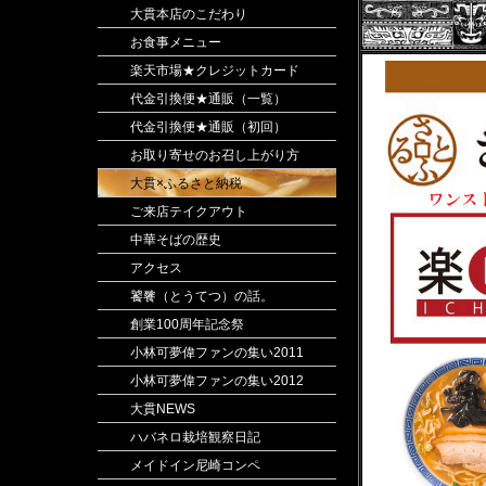
大貫本店のこだわり
お食事メニュー
楽天市場★クレジットカード
代金引換便★通販（一覧）
代金引換便★通販（初回）
お取り寄せのお召し上がり方
大貫×ふるさと納税
ご来店テイクアウト
中華そばの歴史
アクセス
饕餮（とうてつ）の話。
創業100周年記念祭
小林可夢偉ファンの集い2011
小林可夢偉ファンの集い2012
大貫NEWS
ハバネロ栽培観察日記
メイドイン尼崎コンペ