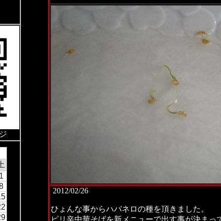
ジ
土
1
8
2012/02/26
15
22
ひょんな事からハバネロの種を頂きました。
29
ピリ辛中華そばを新メニューで出す事が決まっ