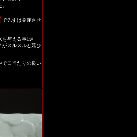
た。
培
で先ずは発芽させ
水を与える事1週
ノがスルスルと延び
中で日当たりの良い