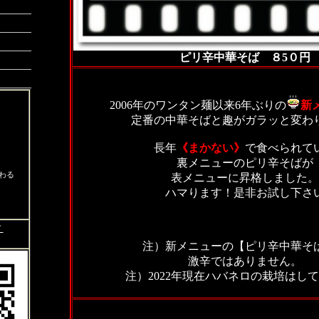
ピリ辛中華そば ８5０円
2006年のワンタン麺以来6年ぶりの
新
定番の中華そばと趣がガラッと変わ
長年
《まかない》
で食べられて
裏メニューのピリ辛そばが
わる
表メニューに昇格しました。
ハマります！是非お試し下さ
▼
注）新メニューの【ピリ辛中華そ
激辛ではありません。
注）2022年現在ハバネロの栽培はし