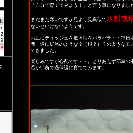
「自分で育ててみよう！」と言う事になりまし
水耕栽
まだまだ寒いですが見よう見真似で
土
ないといけないようです。
5
12
お皿にティッシュを敷き種をパラパラ・・毎日
19
間、遂に尻尾のような？（根？）
？のようなモ
26
てきました。
楽しみですが心配です・・。とりあえず部屋の
曜
温かい所で過保護に育ててみます
。
し