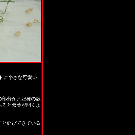
ントに小さな可愛い
の部分がまだ種の殻
ちると双葉が開くよ
イと延びてきている