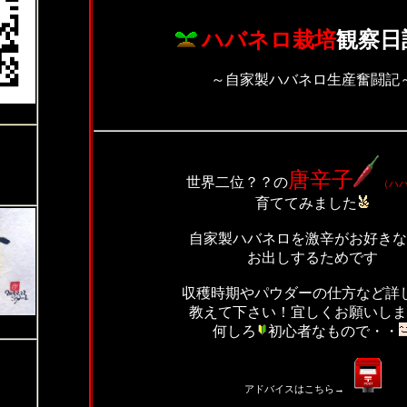
ハバネロ栽培
観察日
～自家製ハバネロ生産奮闘記
唐辛子
世界二位？？の
（ハ
育ててみました
自家製ハバネロを激辛がお好きな
お出しするためです
収穫時期やパウダーの仕方など詳
教えて下さい！
宜しくお願いしま
何しろ
初心者なもので・・
アドバイスはこちら→