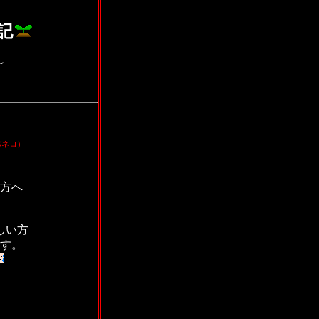
記
～
バネロ）
方へ
しい方
す。