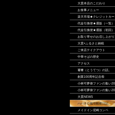
大貫本店のこだわり
お食事メニュー
楽天市場★クレジットカー
代金引換便★通販（一覧）
代金引換便★通販（初回）
お取り寄せのお召し上がり
大貫×ふるさと納税
ご来店テイクアウト
中華そばの歴史
アクセス
饕餮（とうてつ）の話。
創業100周年記念祭
小林可夢偉ファンの集い20
小林可夢偉ファンの集い20
大貫NEWS
ハバネロ栽培観察日記
メイドイン尼崎コンペ