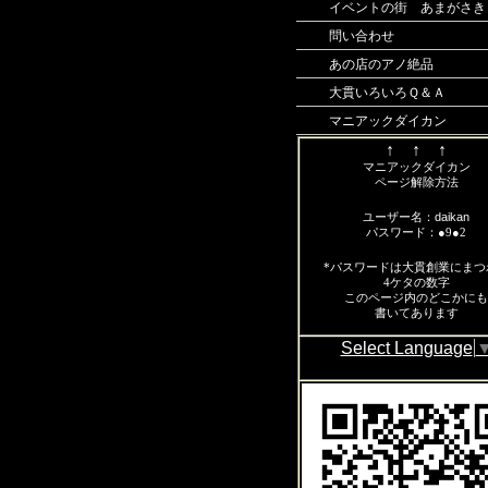
イベントの街 あまがさき
問い合わせ
あの店のアノ絶品
大貫いろいろＱ＆Ａ
マニアックダイカン
↑ ↑ ↑
マニアックダイカン
ページ解除方法
daikan
ユーザー名：
パスワード：●9●2
*パスワードは大貫創業にまつ
4ケタの数字
この
ページ内のどこかにも
書いてあります
Select Language