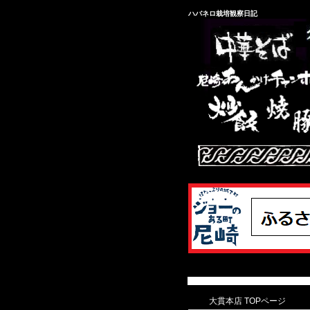
ハバネロ栽培観察日記
大貫本店 TOPページ