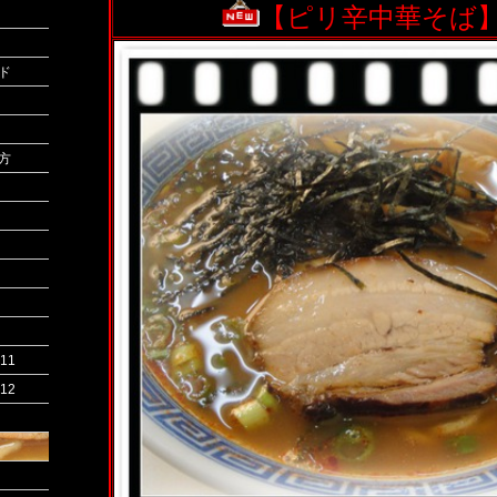
【ピリ辛中華そば
ド
方
11
12