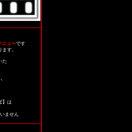
メニュー
です
ります。
いた
い
ば】は
ていません