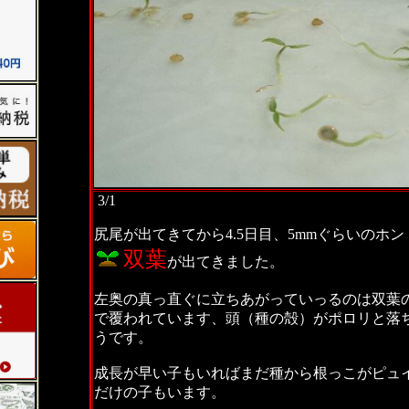
3/1
尻尾が出てきてから4.5日目、5mmぐらいのホ
双葉
が出てきました。
左奥の真っ直ぐに立ちあがっていっるのは双葉
で覆われています、頭（種の殻）がポロリと落
うです。
成長が早い子もいればまだ種から根っこがピュ
だけの子もいます。