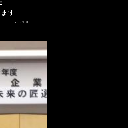
年
います
2/11/10