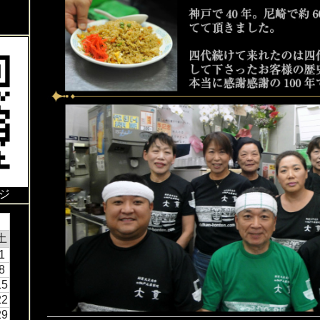
ジ
土
1
8
15
22
29