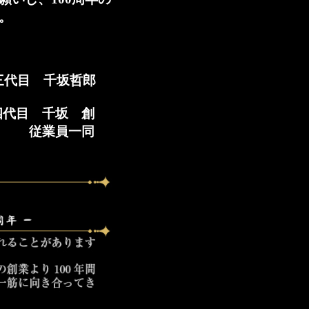
。
代目 千坂哲郎
坂 創
一同