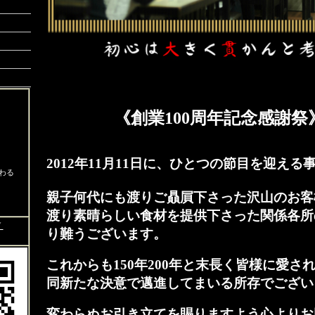
《
創業100周年記念感謝祭
2012年11月11日に、ひとつの節目を迎え
わる
親子何代にも渡りご贔屓下さった沢山のお客
渡り素晴らしい食材を提供下さった関係各所
▼
り難うございます。
これからも150年200年と末長く皆様に愛さ
同新たな決意で邁進してまいる所存でござい
変わらぬお引き立てを賜りますよう心よりお願