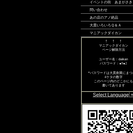
イベントの街 あまがさき
問い合わせ
あの店のアノ絶品
大貫いろいろＱ＆Ａ
マニアックダイカン
↑ ↑ ↑
マニアックダイカン
ページ解除方法
daikan
ユーザー名：
パスワード：●9●2
*パスワードは大貫創業にまつ
4ケタの数字
この
ページ内のどこかにも
書いてあります
Select Language