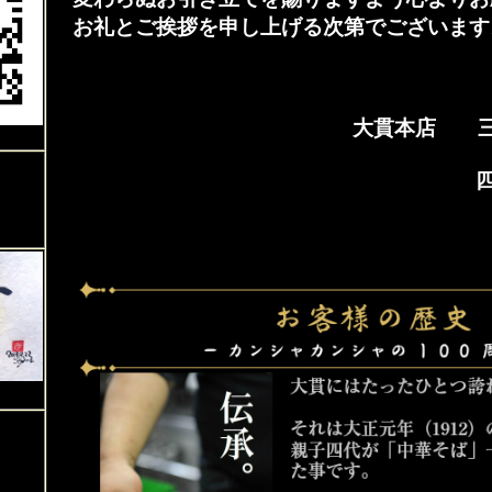
お礼とご挨拶を申し上げる次第でございます
大貫本店 三
四代目 千
従業員