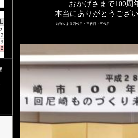
おかげさまで100周
本当にありがとうござ
土
前列左より四代目・三代目・五代目 201
5
12
19
26
曜
し