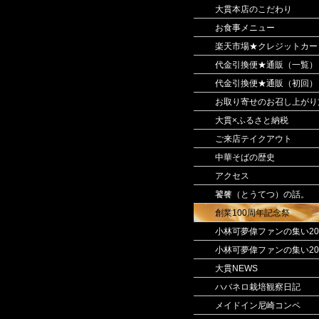
大貫本店のこだわり
お食事メニュー
楽天市場★クレジットカー
代金引換便★通販（一覧）
代金引換便★通販（初回）
お取り寄せのお召し上がり
大貫×ふるさと納税
ご来店テイクアウト
中華そばの歴史
アクセス
饕餮（とうてつ）の話。
創業100周年記念祭
小林可夢偉ファンの集い20
小林可夢偉ファンの集い20
大貫NEWS
ハバネロ栽培観察日記
メイドイン尼崎コンペ