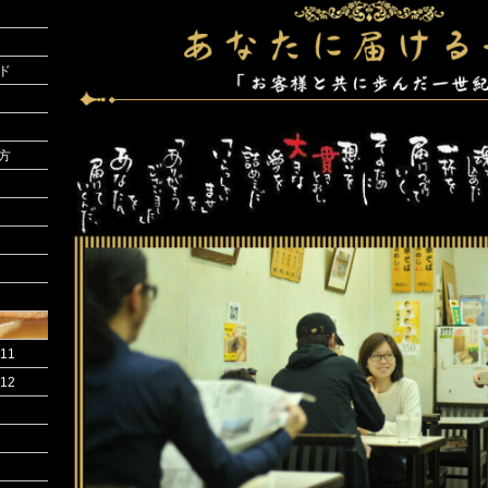
ド
方
11
12