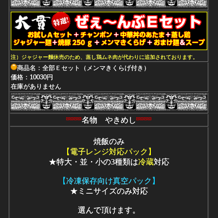
注）ジャジャー麵休売のため、蒸し鶏ムネ肉が代わりに追加されております。
商品名：全部Ｅセット（メンマきくらげ付き）
価格：10030円
在庫がありません
名物 やきめし
焼飯のみ
【電子レンジ対応パック】
★特大・並・小の3種類は
冷蔵
対応
【冷凍保存向け真空パック】
★ミニサイズのみ対応
選んで頂けます。