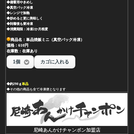
◆備蓄用やきめし
◆真空パック冷凍
◆レンジで加熱
◆炒めると更に美味しく
◆到着後も要冷凍
◆消費期限：冷凍2か月程度
商品名：単品焼飯ミニ（真空パック冷凍）
価格：610円
在庫数：在庫あり
1個
カゴに入れる
◆約290ｇ
単品
◆その他の商品も全て冷凍便となります
尼崎あんかけチャンポン加盟店