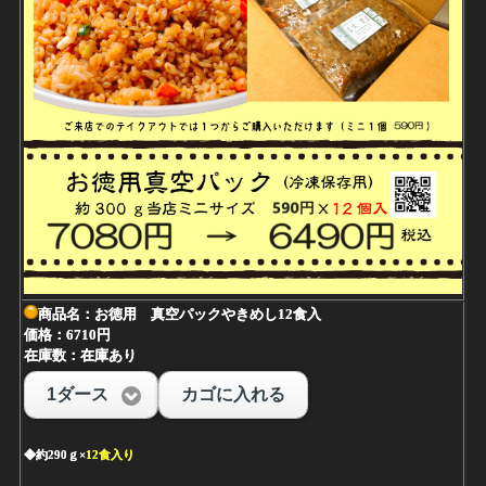
商品名：お徳用 真空パックやきめし12食入
価格：6710円
在庫数：在庫あり
1ダース
カゴに入れる
◆約290ｇ×
12食入り