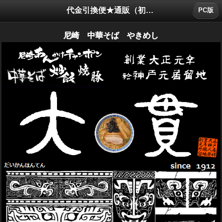
代金引換便★通販（初回）
PC版
尼崎 中華そば やきめし